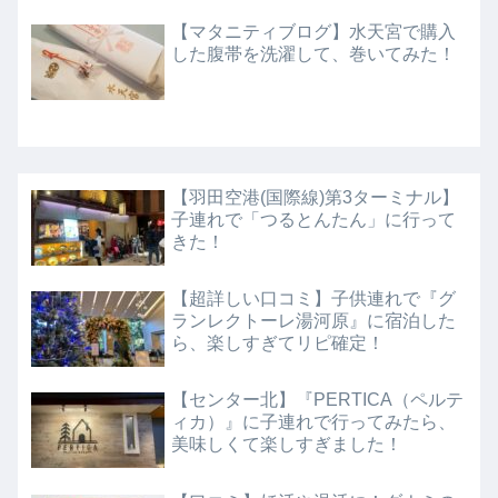
【マタニティブログ】水天宮で購入
した腹帯を洗濯して、巻いてみた！
【羽田空港(国際線)第3ターミナル】
子連れで「つるとんたん」に行って
きた！
【超詳しい口コミ】子供連れで『グ
ランレクトーレ湯河原』に宿泊した
ら、楽しすぎてリピ確定！
【センター北】『PERTICA（ペルテ
ィカ）』に子連れで行ってみたら、
美味しくて楽しすぎました！