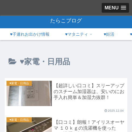
MENU
たらこブログ
♥子連れお出かけ情報
♥マタニティ
♥妊活
♥家電・日用品
♥家電・日用品
【超詳しい口コミ】スリーアップ
のスチーム加湿器は、安いのにお
手入れ簡単＆加湿力抜群！
2025.12.04
♥家電・日用品
【口コミ】朗報！アイリスオーヤ
マ １０ｋｇの洗濯機を使った