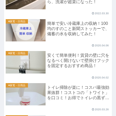
ら、洗濯が超楽になった！
2022.03.30
♥家電・日用品
簡単で安い冷蔵庫上の収納！100
均のすのこと新聞ストッカーで、
備蓄の水を収納してみた！
2020.04.06
♥家電・日用品
安くて簡単便利！賃貸の壁に穴を
なるべく開けないで壁掛けフック
を固定するおすすめ商品！
2020.04.02
♥家電・日用品
トイレ掃除が楽に！コスパ最強効
果抜群！コストコの「トワイト」
を口コミ！お得でトイレの黒ずみ
が出来にくくなった！
2020.03.26