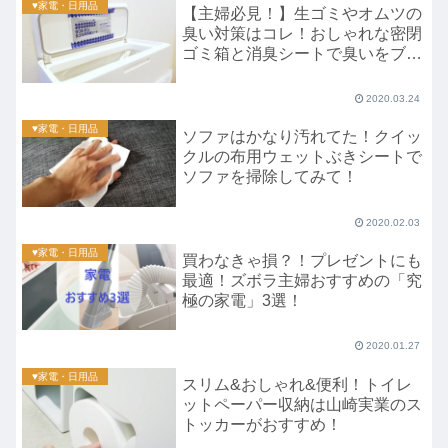
♥家電・日用品
【主婦必見！】生ゴミやオムツの
臭い対策はコレ！おしゃれな密閉
ゴミ箱と消臭シートで臭いをブロ
ック！
2020.03.24
♥家電・日用品
ソファはかなり汚れてた！クイッ
クルの布用ウェットぶきシートで
ソファを掃除してみて！
2020.02.03
♥家電・日用品
買わなきゃ損？！プレゼントにも
最適！ズボラ主婦おすすめの「究
極の家電」3選！
2020.01.27
♥家電・日用品
スリム&おしゃれ&便利！トイレ
ットペーパー収納は山崎実業のス
トッカーがおすすめ！