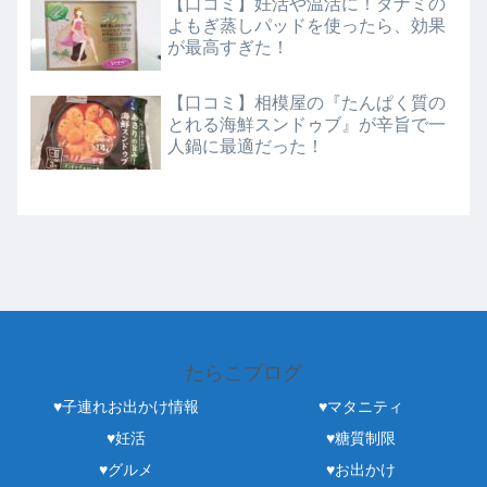
【口コミ】妊活や温活に！ダナミの
よもぎ蒸しパッドを使ったら、効果
が最高すぎた！
【口コミ】相模屋の『たんぱく質の
とれる海鮮スンドゥブ』が辛旨で一
人鍋に最適だった！
たらこブログ
♥子連れお出かけ情報
♥マタニティ
♥妊活
♥糖質制限
♥グルメ
♥お出かけ