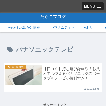
MENU
たらこブログ
♥子連れお出かけ情報
♥マタニティ
♥妊活
パナソニックテレビ
♥家電・日用品
【口コミ】持ち運び録画◎！お風
呂でも使えるパナソニックのポー
タブルテレビが便利すぎ！
2019.12.05
スポンサーリンク