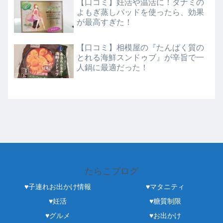
【口コミ】妊活や温活に！ダナミの
よもぎ蒸しパッドを使ったら、効果
が最高すぎた！
【口コミ】相模屋の『たんぱく質の
とれる海鮮スンドゥブ』が辛旨で一
人鍋に最適だった！
たらこブログ
♥子連れお出かけ情報
♥マタニティ
♥妊活
♥糖質制限
♥グルメ
♥お出かけ