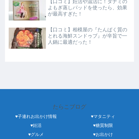
【口コミ】妊活や温活に！ダナミの
よもぎ蒸しパッドを使ったら、効果
が最高すぎた！
【口コミ】相模屋の『たんぱく質の
とれる海鮮スンドゥブ』が辛旨で一
人鍋に最適だった！
たらこブログ
♥子連れお出かけ情報
♥マタニティ
♥妊活
♥糖質制限
♥グルメ
♥お出かけ