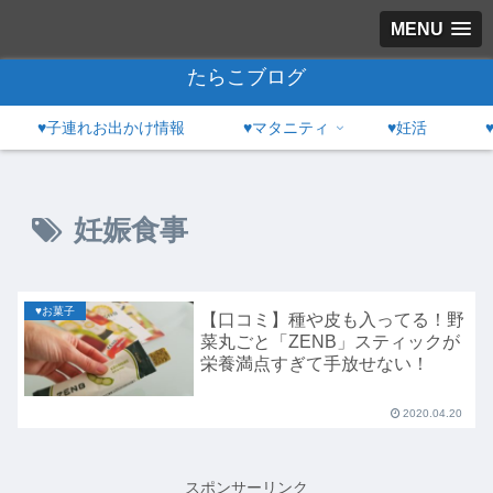
MENU
たらこブログ
♥子連れお出かけ情報
♥マタニティ
♥妊活
妊娠食事
♥お菓子
【口コミ】種や皮も入ってる！野
菜丸ごと「ZENB」スティックが
栄養満点すぎて手放せない！
2020.04.20
スポンサーリンク