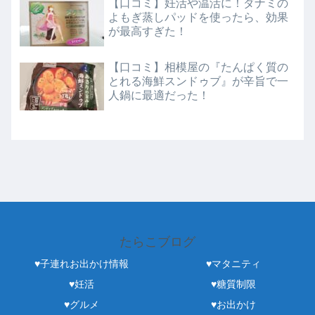
【口コミ】妊活や温活に！ダナミの
よもぎ蒸しパッドを使ったら、効果
が最高すぎた！
【口コミ】相模屋の『たんぱく質の
とれる海鮮スンドゥブ』が辛旨で一
人鍋に最適だった！
たらこブログ
♥子連れお出かけ情報
♥マタニティ
♥妊活
♥糖質制限
♥グルメ
♥お出かけ