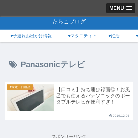
MENU
たらこブログ
♥子連れお出かけ情報
♥マタニティ
♥妊活
Panasonicテレビ
♥家電・日用品
【口コミ】持ち運び録画◎！お風
呂でも使えるパナソニックのポー
タブルテレビが便利すぎ！
2019.12.05
スポンサーリンク