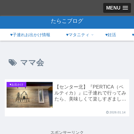
MENU
たらこブログ
♥子連れお出かけ情報
♥マタニティ
♥妊活
ママ会
♥お出かけ
【センター北】『PERTICA（ペ
ルティカ）』に子連れで行ってみ
たら、美味しくて楽しすぎまし
た！
2026.01.14
スポンサーリンク