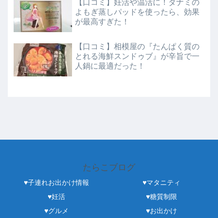
【口コミ】妊活や温活に！ダナミの
よもぎ蒸しパッドを使ったら、効果
が最高すぎた！
【口コミ】相模屋の『たんぱく質の
とれる海鮮スンドゥブ』が辛旨で一
人鍋に最適だった！
たらこブログ
♥子連れお出かけ情報
♥マタニティ
♥妊活
♥糖質制限
♥グルメ
♥お出かけ