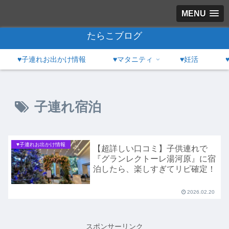
MENU
たらこブログ
♥子連れお出かけ情報
♥マタニティ
♥妊活
子連れ宿泊
♥子連れお出かけ情報
【超詳しい口コミ】子供連れで
『グランレクトーレ湯河原』に宿
泊したら、楽しすぎてリピ確定！
2026.02.20
スポンサーリンク