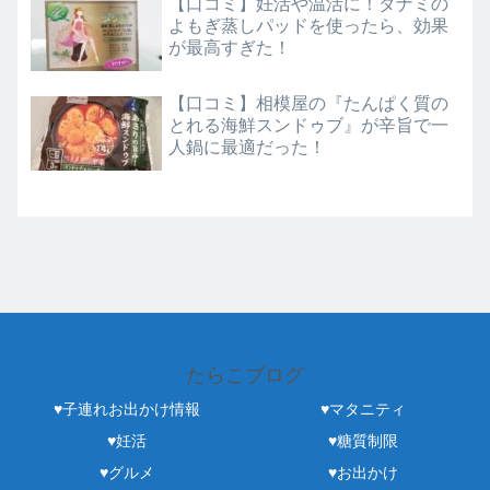
【口コミ】妊活や温活に！ダナミの
よもぎ蒸しパッドを使ったら、効果
が最高すぎた！
【口コミ】相模屋の『たんぱく質の
とれる海鮮スンドゥブ』が辛旨で一
人鍋に最適だった！
たらこブログ
♥子連れお出かけ情報
♥マタニティ
♥妊活
♥糖質制限
♥グルメ
♥お出かけ