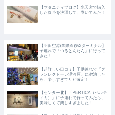
【マタニティブログ】水天宮で購入
した腹帯を洗濯して、巻いてみた！
【羽田空港(国際線)第3ターミナル】
子連れで「つるとんたん」に行って
きた！
【超詳しい口コミ】子供連れで『グ
ランレクトーレ湯河原』に宿泊した
ら、楽しすぎてリピ確定！
【センター北】『PERTICA（ペルテ
ィカ）』に子連れで行ってみたら、
美味しくて楽しすぎました！